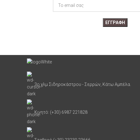
3ο χλμ Σιδηροκάστρου - Σερρών, Κάτω Αμπέλα.
Κινητό: (+30) 6987 221828
Σταθερό (+30) 23230 23666