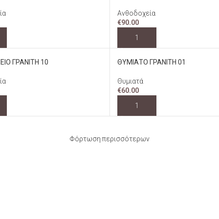
ία
Ανθοδοχεία
€
90.00
ΚΗ ΣΤΟ ΚΑΛΆΘΙ
ΠΡΟΣΘΉΚΗ ΣΤΟ ΚΑΛΆΘΙ
ΙΟ ΓΡΑΝΙΤΗ 10
ΘΥΜΙΑΤΟ ΓΡΑΝΙΤΗ 01
ία
Θυμιατά
€
60.00
ΚΗ ΣΤΟ ΚΑΛΆΘΙ
ΠΡΟΣΘΉΚΗ ΣΤΟ ΚΑΛΆΘΙ
Φόρτωση περισσότερων