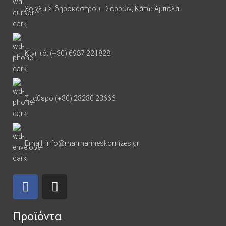
3ο χλμ Σιδηροκάστρου - Σερρών, Κάτω Αμπέλα.
Κινητό: (+30) 6987 221828
Σταθερό (+30) 23230 23666
Email: info@marmarineskornizes.gr
Προϊόντα