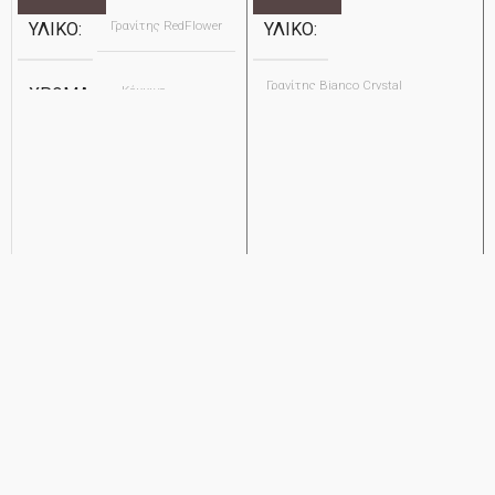
Γρανίτης RedFlower
ΥΛΙΚΌ
ΥΛΙΚΌ
Γρανίτης Bianco Crystal
Κόκκινο
ΧΡΏΜΑ
Ανθρακί
ΧΡΏΜΑ
Apostolidis
ΕΤΑΙΡΕΊΑ
Apostolidis
ΕΤΑΙΡΕΊΑ
14x30cm
ΔΙΆΣΤΑΣΗ
ΔΙΆΣΤΑΣΗ ΕΣΩΤΕΡΙΚΟΎ
20x12cm
30x17cm
ΔΙΆΣΤΑΣΗ