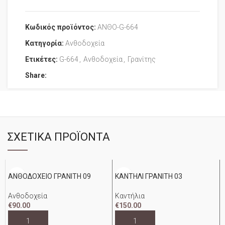
Κωδικός προϊόντος:
ΑΝΘΟ-G-664
Κατηγορία:
Ανθοδοχεία
Ετικέτες:
G-664
,
Ανθοδοχεία
,
Γρανίτης
Share:
ΣΧΕΤΙΚΆ ΠΡΟΪΌΝΤΑ
ΑΝΘΟΔΟΧΕΙΟ ΓΡΑΝΙΤΗ 09
ΚΑΝΤΗΛΙ ΓΡΑΝΙΤΗ 03
Ανθοδοχεία
Καντήλια
€
90.00
€
150.00