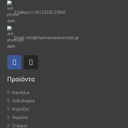
Σταθερό (+30) 23230 23666
Email: info@marmarineskornizes.gr
Προϊόντα
Καντήλια
Ανθοδοχεία
Κορνίζες
Θυμιατά
Σταυροί