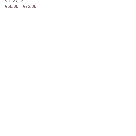
Κορνίζες
€
60.00
–
€
75.00