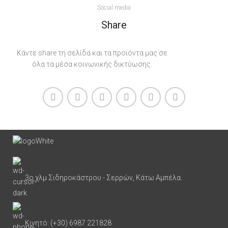
Social media
Share
Κάντε share τη σελίδα και τα προϊόντα μας σε
όλα τα μέσα κοινωνικής δικτύωσης.
3ο χλμ Σιδηροκάστρου - Σερρών, Κάτω Αμπέλα.
Κινητό: (+30) 6987 221828