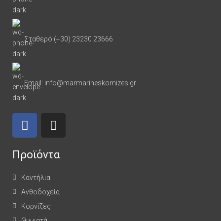
Σταθερό (+30) 23230 23666
Email: info@marmarineskornizes.gr
Προϊόντα
Καντήλια
Ανθοδοχεία
Κορνίζες
Θυμιατά