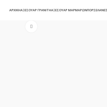
ΑΡΧΙΚΉ
ΑΞΕΣΟΥΆΡ ΓΡΑΝΊΤΗ
ΑΞΕΣΟΥΆΡ ΜΑΡΜΆΡΩΝ
ΠΟΡΣΕΛΆΝΕ
Click to enlarge