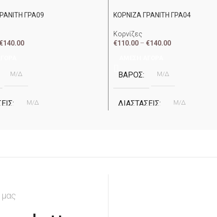
ΡΑΝΙΤΗ ΓΡΑ09
ΚΟΡΝΙΖΑ ΓΡΑΝΙΤΗ ΓΡΑ04
Κορνίζες
€
140.00
€
110.00
–
€
140.00
ΑΓΟΡΆ
ΆΜΕΣΗ ΑΓΟΡΆ
Μ/Δ
ΒΆΡΟΣ
Μ/Δ
ΣΕΙΣ
Μ/Δ
ΔΙΑΣΤΆΣΕΙΣ
Μ/Δ
Γρανίτης Baltic Brown
ΥΛΙΚΌ
Γρανίτης Bianco Cryst
Καφέ
ΧΡΏΜΑ
Ανθρακί
Α
Apostolidis
ΕΤΑΙΡΕΊΑ
Apostolidis
 μας
2cm
2cm