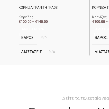
ΚΟΡΝΙΖΑ ΓΡΑΝΙΤΗ ΓΡΑ03
ΚΟΡΝΙΖΑ Γ
Κορνίζες
Κορνίζες
€
100.00
–
€
140.00
€
100.00
–
ΆΜΕΣΗ ΑΓΟΡΆ
ΆΜΕΣΗ 
ΒΆΡΟΣ
Μ/Δ
ΒΆΡΟΣ
ΔΙΑΣΤΆΣΕΙΣ
Μ/Δ
ΔΙΑΣΤΆ
ΥΛΙΚΌ
Γρανίτης G-664
ΥΛΙΚΌ
ΧΡΏΜΑ
Ανθρακί
ΧΡΏΜΑ
ΕΤΑΙΡΕΊΑ
Apostolidis
ΕΤΑΙΡΕΊ
Δείτε τα τελευταία νέα
2cm