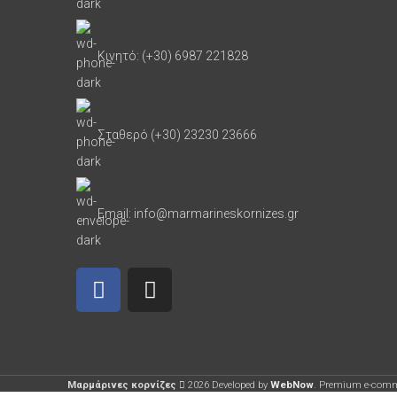
Κινητό: (+30) 6987 221828
Σταθερό (+30) 23230 23666
Email: info@marmarineskornizes.gr
Μαρμάρινες κορνίζες
2026 Developed by
WebNow
. Premium e-comm