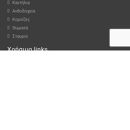
Καντήλια
Ανθοδοχεία
Κορνίζες
Θυμιατά
Σταυροί
Χρήσιμα links
Πληρωμές
Αποστολές - επιστροφές
Όροι χρήσης
Πολιτική απορρήτου
Ασφάλεια συναλλαγών
Τοποθεσία