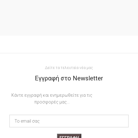
Καφέ
ΧΡΏΜΑ
Apostolidis
ΕΤΑΙΡΕΊΑ
2cm
ΠΆΧΟΣ
ΔΙΆΣΤΑΣΗ
Δείτε τα τελευταία νέα μας
13x18cm, 18x24cm, 24x30cm,
30x40cm
Εγγραφή στο Newsletter
Κάντε εγγραφή και ενημερωθείτε για τις
προσφορές μας...