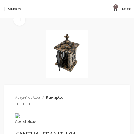
0
ΜΕΝΟΎ
€
0.00
Click to enlarge
Αρχική σελίδα
Καντήλια