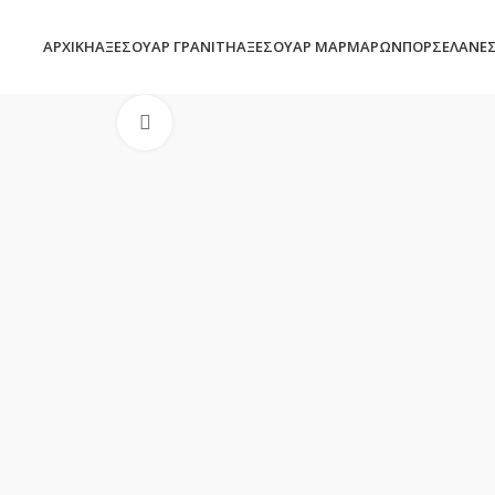
ΑΡΧΙΚΉ
ΑΞΕΣΟΥΆΡ ΓΡΑΝΊΤΗ
ΑΞΕΣΟΥΆΡ ΜΑΡΜΆΡΩΝ
ΠΟΡΣΕΛΆΝΕ
Click to enlarge