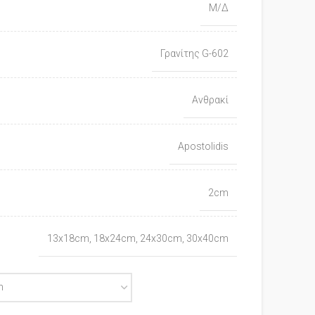
Μ/Δ
Γρανίτης G-602
Ανθρακί
Apostolidis
2cm
13x18cm, 18x24cm, 24x30cm, 30x40cm