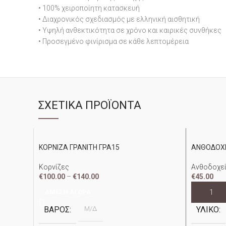
• 100% χειροποίητη κατασκευή
• Διαχρονικός σχεδιασμός με ελληνική αισθητική
• Υψηλή ανθεκτικότητα σε χρόνο και καιρικές συνθήκες
• Προσεγμένο φινίρισμα σε κάθε λεπτομέρεια
ΣΧΕΤΙΚΆ ΠΡΟΪΌΝΤΑ
ΚΟΡΝΙΖΑ ΓΡΑΝΙΤΗ ΓΡΑ15
ΑΝΘΟΔΟΧΕ
Κορνίζες
Ανθοδοχε
€
100.00
–
€
140.00
€
45.00
ΆΜΕΣΗ ΑΓΟΡΆ
ΠΡΟΣΘΉΚ
ΒΆΡΟΣ
Μ/Δ
ΥΛΙΚΌ