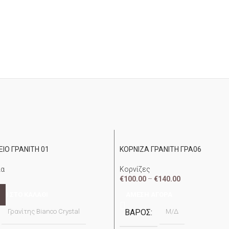
ΙΟ ΓΡΑΝΙΤΗ 01
ΚΟΡΝΙΖΑ ΓΡΑΝΙΤΗ ΓΡΑ06
ία
Κορνίζες
€
100.00
–
€
140.00
Η ΣΤΟ ΚΑΛΆΘΙ
ΆΜΕΣΗ ΑΓΟΡΆ
Γρανίτης Bianco Crystal
ΒΆΡΟΣ
Μ/Δ