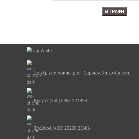
3ο χλμ Σιδηροκάστρου - Σερρών, Κάτω Αμπέλα.
Κινητό: (+30) 6987 221828
Σταθερό (+30) 23230 23666