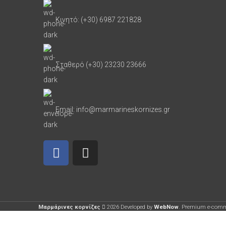
Κινητό: (+30) 6987 221828
Σταθερό (+30) 23230 23666
Email: info@marmarineskornizes.gr
Μαρμάρινες κορνίζες
2026 Developed by
WebNow
. Premium e-comm