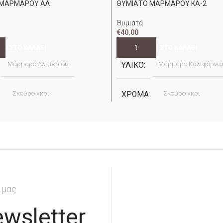
 ΜΑΡΜΑΡΟΥ ΑΛ
ΘΥΜΙΑΤΟ ΜΑΡΜΑΡΟΥ ΚΑ-2
Θυμιατά
€
40.00
Η ΣΤΟ ΚΑΛΆΘΙ
ΠΡΟΣΘΉΚΗ ΣΤΟ ΚΑΛΆΘΙ
Μάρμαρο Αλιβερίου
ΥΛΙΚΌ
Μάρμαρο Καλιφόρνια
Σκούρο γκρι
ΧΡΏΜΑ
Σκούρο γκρι
Α
Apostolidis
ΕΤΑΙΡΕΊΑ
Apostolidis
 μας
wsletter