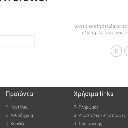
Κάντε share τη σελίδα και τα
όλα τα μέσα κοινωνικής
Προϊόντα
Χρήσιμα links
Καντήλια
Πληρωμές
Ανθοδοχεία
Αποστολές - επιστροφές
Κορνίζες
Όροι χρήσης