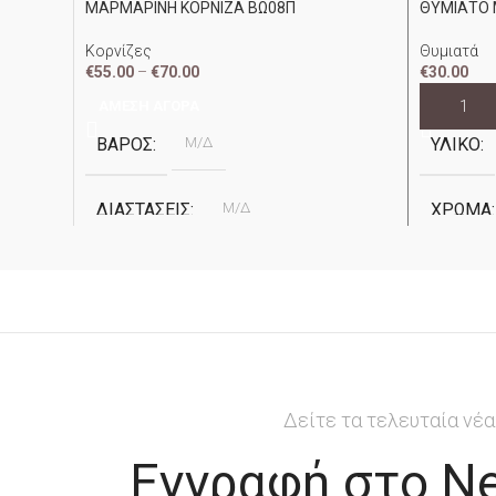
ΜΑΡΜΑΡΙΝΗ ΚΟΡΝΙΖΑ ΒΩ08Π
ΘΥΜΙΑΤΟ
Κορνίζες
Θυμιατά
€
55.00
–
€
70.00
€
30.00
ΆΜΕΣΗ ΑΓΟΡΆ
ΠΡΟΣΘΉΚ
ΒΆΡΟΣ
Μ/Δ
ΥΛΙΚΌ
ΔΙΑΣΤΆΣΕΙΣ
Μ/Δ
ΧΡΏΜΑ
ΥΛΙΚΌ
Μάρμαρο Βώλακα
ΕΤΑΙΡΕΊ
ΧΡΏΜΑ
Ανθρακί
ΕΤΑΙΡΕΊΑ
Apostolidis
Δείτε τα τελευταία νέα
Εγγραφή στο Ne
ΠΆΧΟΣ
3cm