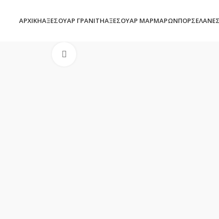
ΑΡΧΙΚΉ
ΑΞΕΣΟΥΆΡ ΓΡΑΝΊΤΗ
ΑΞΕΣΟΥΆΡ ΜΑΡΜΆΡΩΝ
ΠΟΡΣΕΛΆΝΕ
Click to enlarge