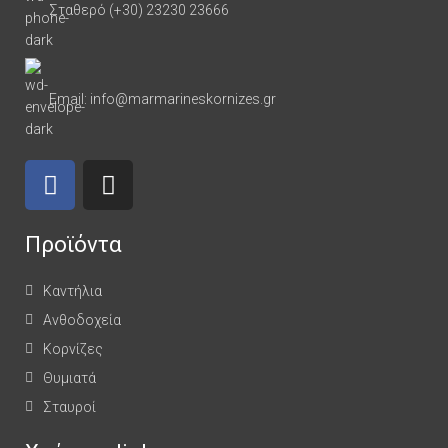
Σταθερό (+30) 23230 23666
Email: info@marmarineskornizes.gr
Προϊόντα
Καντήλια
Ανθοδοχεία
Κορνίζες
Θυμιατά
Σταυροί