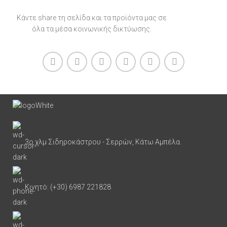
Κάντε share τη σελίδα και τα προϊόντα μας σε
όλα τα μέσα κοινωνικής δικτύωσης.
3ο χλμ Σιδηροκάστρου - Σερρών, Κάτω Αμπέλα.
Κινητό: (+30) 6987 221828