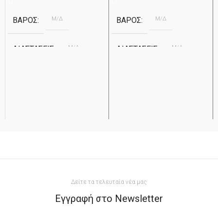
Μ/Δ
Μ/Δ
ΒΆΡΟΣ
ΒΆΡΟΣ
Μ/Δ
Μ/Δ
ΔΙΑΣΤΆΣΕΙΣ
ΔΙΑΣΤΆΣΕΙΣ
ΥΛΙΚΌ
ΥΛΙΚΌ
Ημίλευκο μάρμαρο Καβάλας &
Μάρμαρο Αλιβερίου
Μαρμαρά
Ανθρακί
ΧΡΏΜΑ
Λευκό
ΧΡΏΜΑ
Apostolidis
ΕΤΑΙΡΕΊΑ
Apostolidis
ΕΤΑΙΡΕΊΑ
Δείτε τα τελευταία νέα μας
1.5
ΠΆΧΟΣ
3cm
ΠΆΧΟΣ
Εγγραφή στο Newsletter
ΔΙΆΣΤΑΣΗ