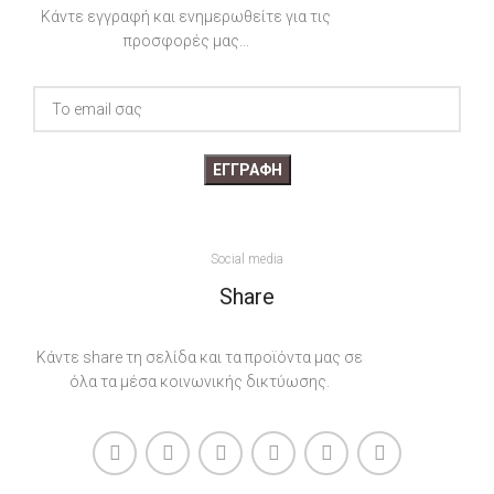
ΔΙΆΣΤΑΣΗ
Κάντε εγγραφή και ενημερωθείτε για τις
προσφορές μας...
25x16cm, 58x38cm
13x18cm, 18x24cm, 24x30cm,
30x40cm
Social media
Share
Κάντε share τη σελίδα και τα προϊόντα μας σε
όλα τα μέσα κοινωνικής δικτύωσης.