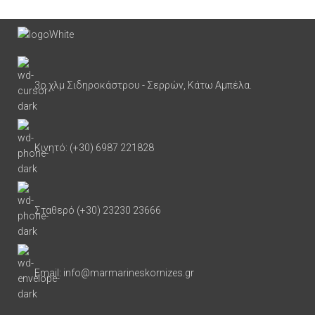
3ο χλμ Σιδηροκάστρου - Σερρών, Κάτω Αμπέλα.
Κινητό: (+30) 6987 221828
Σταθερό (+30) 23230 23666
Email: info@marmarineskornizes.gr