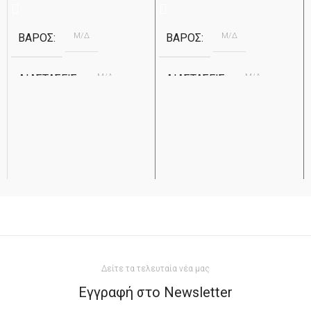
Μ/Δ
Μ/Δ
ΒΆΡΟΣ
ΒΆΡΟΣ
Μ/Δ
Μ/Δ
ΔΙΑΣΤΆΣΕΙΣ
ΔΙΑΣΤΆΣΕΙΣ
Μάρμαρο Βώλακα
ΥΛΙΚΌ
ΥΛΙΚΌ
Ημίλευκο μάρμαρο Καβάλας &
Ανθρακί
ΧΡΏΜΑ
Μαρμαρά
Apostolidis
ΕΤΑΙΡΕΊΑ
Λευκό
ΧΡΏΜΑ
2cm
ΠΆΧΟΣ
Apostolidis
ΕΤΑΙΡΕΊΑ
Δείτε τα τελευταία νέα μας
ΔΙΆΣΤΑΣΗ
2cm
ΠΆΧΟΣ
Εγγραφή στο Newsletter