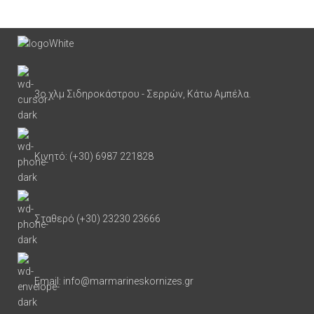
3ο χλμ Σιδηροκάστρου - Σερρών, Κάτω Αμπέλα.
Κινητό: (+30) 6987 221828
Σταθερό (+30) 23230 23666
Email: info@marmarineskornizes.gr