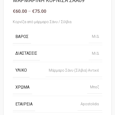
ΜΑΡΜΑΡΙΝΗ ΚΟΡΝΙΖΑ ΣΑΑ09
€
60.00
–
€
75.00
Κορνίζα από μάρμαρο Σάνυ / Σίλβια.
ΒΆΡΟΣ
Μ/Δ
ΔΙΑΣΤΆΣΕΙΣ
Μ/Δ
ΥΛΙΚΌ
Μάρμαρο Σάνυ (Σίλβια) Αντικέ
ΧΡΏΜΑ
Μπεζ
ΕΤΑΙΡΕΊΑ
Apostolidis