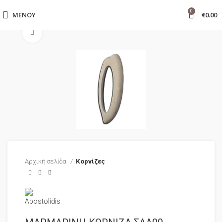
0
ΜΕΝΟΎ
€
0.00
Click to enlarge
Αρχική σελίδα
Κορνίζες