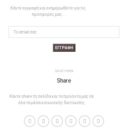
13x18cm, 18x24cm, 24x30cm,
ΔΙΆΣΤΑΣΗ
30x40cm
Κάντε εγγραφή και ενημερωθείτε για τις
προσφορές μας...
13x18cm, 18x24cm, 24x30cm,
30x40cm
Social media
Share
Κάντε share τη σελίδα και τα προϊόντα μας σε
όλα τα μέσα κοινωνικής δικτύωσης.