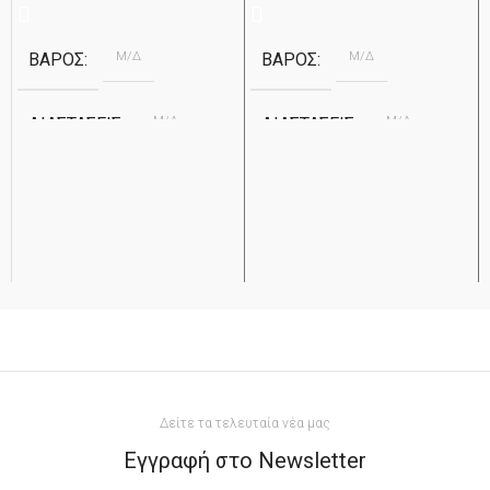
Μ/Δ
Μ/Δ
ΒΆΡΟΣ
ΒΆΡΟΣ
Μ/Δ
Μ/Δ
ΔΙΑΣΤΆΣΕΙΣ
ΔΙΑΣΤΆΣΕΙΣ
Μάρμαρο Βώλακα
Μάρμαρο Βώλακα
ΥΛΙΚΌ
ΥΛΙΚΌ
Ανθρακί
Ανθρακί
ΧΡΏΜΑ
ΧΡΏΜΑ
Apostolidis
Apostolidis
ΕΤΑΙΡΕΊΑ
ΕΤΑΙΡΕΊΑ
2cm
2cm
ΠΆΧΟΣ
ΠΆΧΟΣ
Δείτε τα τελευταία νέα μας
ΔΙΆΣΤΑΣΗ
ΔΙΆΣΤΑΣΗ
Εγγραφή στο Newsletter