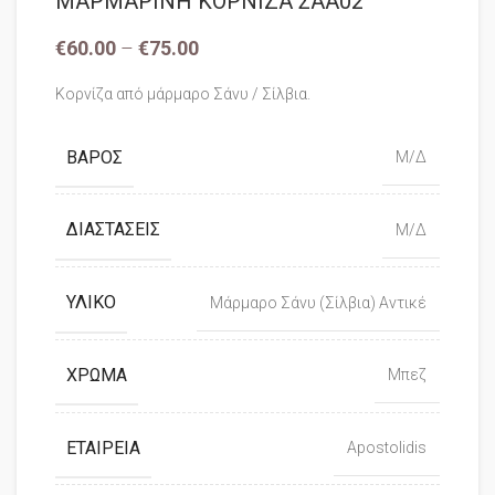
ΜΑΡΜΑΡΙΝΗ ΚΟΡΝΙΖΑ ΣΑΑ02
€
60.00
–
€
75.00
Κορνίζα από μάρμαρο Σάνυ / Σίλβια.
ΒΆΡΟΣ
Μ/Δ
ΔΙΑΣΤΆΣΕΙΣ
Μ/Δ
ΥΛΙΚΌ
Μάρμαρο Σάνυ (Σίλβια) Αντικέ
ΧΡΏΜΑ
Μπεζ
ΕΤΑΙΡΕΊΑ
Apostolidis