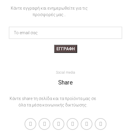
13x18cm, 18x24cm, 24x30cm,
13x18cm, 18x24cm, 24x30cm,
30x40cm
30x40cm
Κάντε εγγραφή και ενημερωθείτε για τις
προσφορές μας...
Social media
Share
Κάντε share τη σελίδα και τα προϊόντα μας σε
όλα τα μέσα κοινωνικής δικτύωσης.