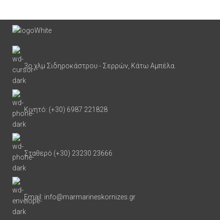
3ο χλμ Σιδηροκάστρου - Σερρών, Κάτω Αμπέλα.
Κινητό: (+30) 6987 221828
Σταθερό (+30) 23230 23666
Email: info@marmarineskornizes.gr