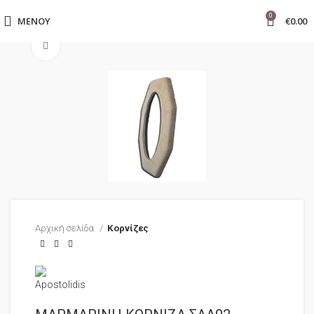
0
ΜΕΝΟΎ
€
0.00
Click to enlarge
Αρχική σελίδα
Κορνίζες