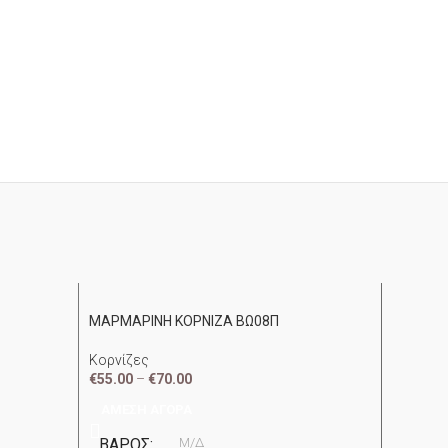
ΜΑΡΜΑΡΙΝΗ ΚΟΡΝΙΖΑ ΒΩ08Π
ΜΑΡΜΑΡ
Κορνίζες
Κορνίζε
€
55.00
–
€
70.00
€
50.00
–
ΆΜΕΣΗ ΑΓΟΡΆ
ΆΜΕΣΗ
ΒΆΡΟΣ
Μ/Δ
ΒΆΡΟ