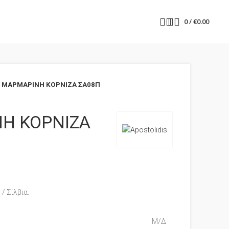
0
/
€
0.00
ΜΑΡΜΑΡΙΝΗ ΚΟΡΝΙΖΑ ΣΑ08Π
Η ΚΟΡΝΙΖΑ
/ Σίλβια.
Μ/Δ