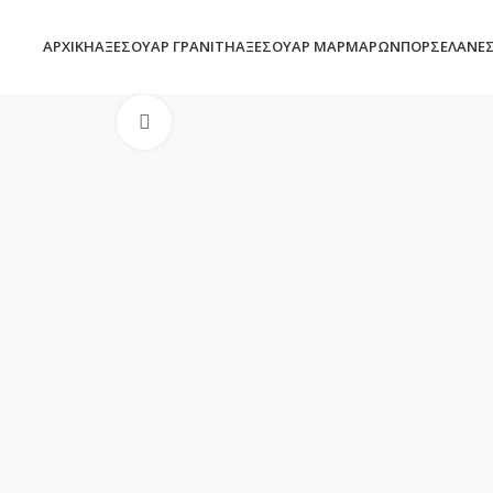
ΑΡΧΙΚΉ
ΑΞΕΣΟΥΆΡ ΓΡΑΝΊΤΗ
ΑΞΕΣΟΥΆΡ ΜΑΡΜΆΡΩΝ
ΠΟΡΣΕΛΆΝΕ
Click to enlarge