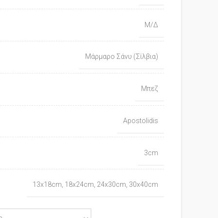
Μ/Δ
Μάρμαρο Σάνυ (Σίλβια)
Μπεζ
Apostolidis
3cm
13x18cm, 18x24cm, 24x30cm, 30x40cm