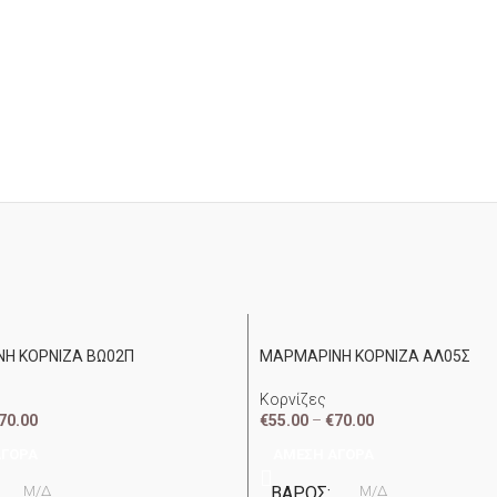
Η ΚΟΡΝΙΖΑ ΒΩ02Π
ΜΑΡΜΑΡΙΝΗ ΚΟΡΝΙΖΑ ΑΛ05Σ
Κορνίζες
70.00
€
55.00
–
€
70.00
ΑΓΟΡΆ
ΆΜΕΣΗ ΑΓΟΡΆ
Μ/Δ
ΒΆΡΟΣ
Μ/Δ