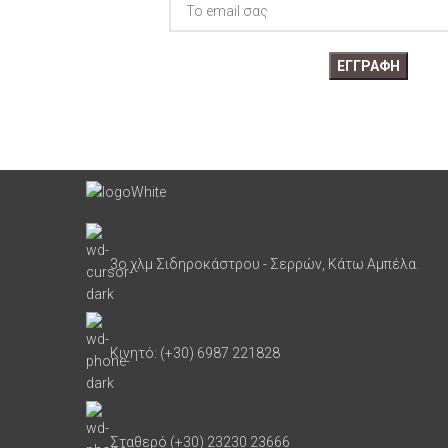
3ο χλμ Σιδηροκάστρου - Σερρών, Κάτω Αμπέλα.
Κινητό: (+30) 6987 221828
Σταθερό (+30) 23230 23666