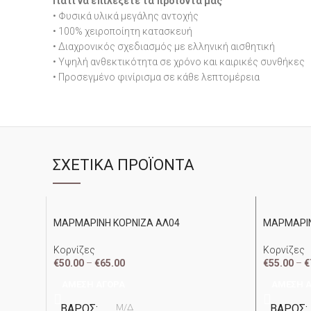
Γιατί να επιλέξετε τα προϊόντα μας
• Φυσικά υλικά μεγάλης αντοχής
• 100% χειροποίητη κατασκευή
• Διαχρονικός σχεδιασμός με ελληνική αισθητική
• Υψηλή ανθεκτικότητα σε χρόνο και καιρικές συνθήκες
• Προσεγμένο φινίρισμα σε κάθε λεπτομέρεια
ΣΧΕΤΙΚΆ ΠΡΟΪΌΝΤΑ
ΜΑΡΜΑΡΙΝΗ ΚΟΡΝΙΖΑ ΑΛ04
ΜΑΡΜΑΡΙΝ
Κορνίζες
Κορνίζες
€
50.00
–
€
65.00
€
55.00
–
€
ΆΜΕΣΗ ΑΓΟΡΆ
ΆΜΕΣΗ 
ΒΆΡΟΣ
Μ/Δ
ΒΆΡΟΣ