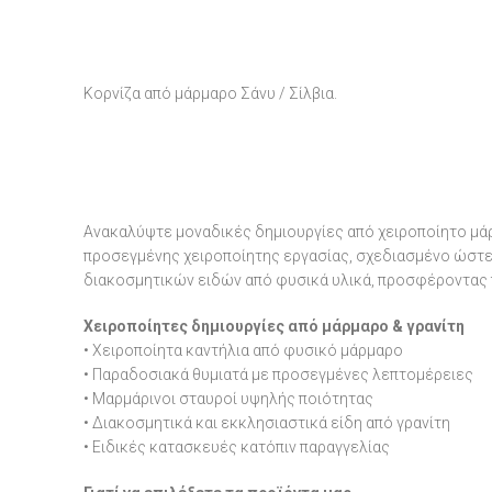
Κορνίζα από μάρμαρο Σάνυ / Σίλβια.
Ανακαλύψτε μοναδικές δημιουργίες από χειροποίητο μάρ
προσεγμένης χειροποίητης εργασίας, σχεδιασμένο ώστε ν
διακοσμητικών ειδών από φυσικά υλικά, προσφέροντας 
Χειροποίητες δημιουργίες από μάρμαρο & γρανίτη
• Χειροποίητα καντήλια από φυσικό μάρμαρο
• Παραδοσιακά θυμιατά με προσεγμένες λεπτομέρειες
• Μαρμάρινοι σταυροί υψηλής ποιότητας
• Διακοσμητικά και εκκλησιαστικά είδη από γρανίτη
• Ειδικές κατασκευές κατόπιν παραγγελίας