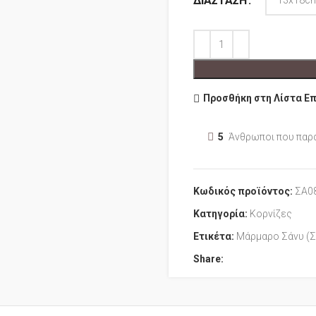
ΔΙΆΣΤΑΣΗ
Προσθήκη στη Λίστα Ε
5
Άνθρωποι που παρ
Κωδικός προϊόντος:
ΣΑ0
Κατηγορία:
Κορνίζες
Ετικέτα:
Μάρμαρο Σάνυ (Σ
Share: