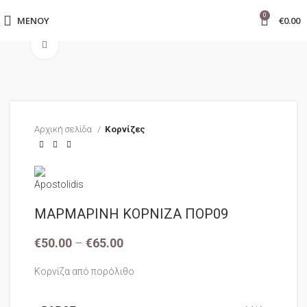
0
ΜΕΝΟΎ
€
0.00
Click to enlarge
Αρχική σελίδα
Κορνίζες
ΜΑΡΜΑΡΙΝΗ ΚΟΡΝΙΖΑ ΠΟΡ09
€
50.00
–
€
65.00
Κορνίζα από πορόλιθο