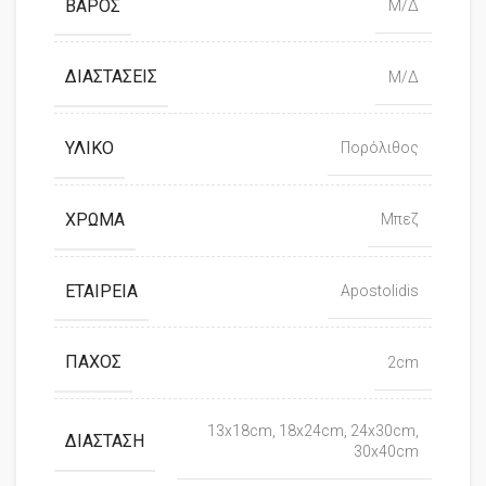
ΒΆΡΟΣ
Μ/Δ
ΔΙΑΣΤΆΣΕΙΣ
Μ/Δ
ΥΛΙΚΌ
Πορόλιθος
ΧΡΏΜΑ
Μπεζ
ΕΤΑΙΡΕΊΑ
Apostolidis
ΠΆΧΟΣ
2cm
13x18cm, 18x24cm, 24x30cm,
ΔΙΆΣΤΑΣΗ
30x40cm