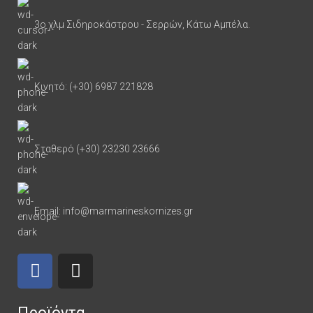
3ο χλμ Σιδηροκάστρου - Σερρών, Κάτω Αμπέλα.
Κινητό: (+30) 6987 221828
Σταθερό (+30) 23230 23666
Email: info@marmarineskornizes.gr
Προϊόντα