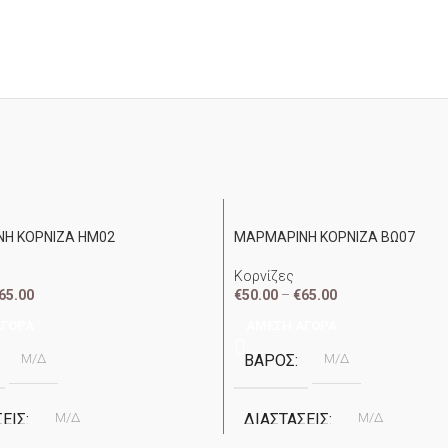
Η ΚΟΡΝΙΖΑ ΗΜ02
ΜΑΡΜΑΡΙΝΗ ΚΟΡΝΙΖΑ ΒΩ07
Κορνίζες
65.00
€
50.00
–
€
65.00
ΑΓΟΡΆ
ΆΜΕΣΗ ΑΓΟΡΆ
Μ/Δ
ΒΆΡΟΣ
Μ/Δ
ΣΕΙΣ
Μ/Δ
ΔΙΑΣΤΆΣΕΙΣ
Μ/Δ