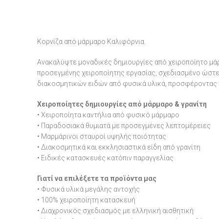
Κορνίζα από μάρμαρο Καλιφόρνια.
Ανακαλύψτε μοναδικές δημιουργίες από χειροποίητο μάρ
προσεγμένης χειροποίητης εργασίας, σχεδιασμένο ώστε ν
διακοσμητικών ειδών από φυσικά υλικά, προσφέροντας 
Χειροποίητες δημιουργίες από μάρμαρο & γρανίτη
• Χειροποίητα καντήλια από φυσικό μάρμαρο
• Παραδοσιακά θυμιατά με προσεγμένες λεπτομέρειες
• Μαρμάρινοι σταυροί υψηλής ποιότητας
• Διακοσμητικά και εκκλησιαστικά είδη από γρανίτη
• Ειδικές κατασκευές κατόπιν παραγγελίας
Γιατί να επιλέξετε τα προϊόντα μας
• Φυσικά υλικά μεγάλης αντοχής
• 100% χειροποίητη κατασκευή
• Διαχρονικός σχεδιασμός με ελληνική αισθητική