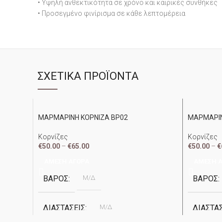
• Υψηλή ανθεκτικότητα σε χρόνο και καιρικές συνθήκες
• Προσεγμένο φινίρισμα σε κάθε λεπτομέρεια
ΣΧΕΤΙΚΆ ΠΡΟΪΌΝΤΑ
ΜΑΡΜΑΡΙΝΗ ΚΟΡΝΙΖΑ ΒΡ02
ΜΑΡΜΑΡΙΝ
Κορνίζες
Κορνίζες
€
50.00
–
€
65.00
€
50.00
–
€
ΆΜΕΣΗ ΑΓΟΡΆ
ΆΜΕΣΗ 
ΒΆΡΟΣ
Μ/Δ
ΒΆΡΟΣ
ΔΙΑΣΤΆΣΕΙΣ
Μ/Δ
ΔΙΑΣΤΆ