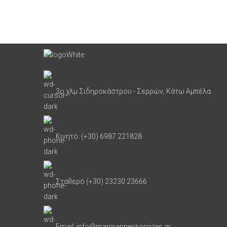
3ο χλμ Σιδηροκάστρου - Σερρών, Κάτω Αμπέλα.
Κινητό: (+30) 6987 221828
Σταθερό (+30) 23230 23666
Email: info@marmarineskornizes.gr