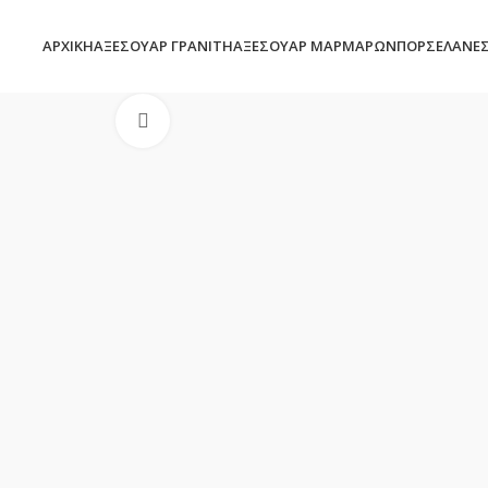
ΑΡΧΙΚΉ
ΑΞΕΣΟΥΆΡ ΓΡΑΝΊΤΗ
ΑΞΕΣΟΥΆΡ ΜΑΡΜΆΡΩΝ
ΠΟΡΣΕΛΆΝΕ
Click to enlarge