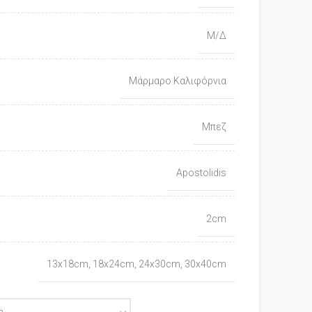
Μ/Δ
Μάρμαρο Καλιφόρνια
Μπεζ
Apostolidis
2cm
13x18cm, 18x24cm, 24x30cm, 30x40cm