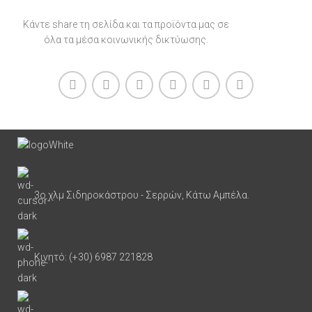
Κάντε share τη σελίδα και τα προϊόντα μας σε
όλα τα μέσα κοινωνικής δικτύωσης.
3ο χλμ Σιδηροκάστρου - Σερρών, Κάτω Αμπέλα.
Κινητό: (+30) 6987 221828