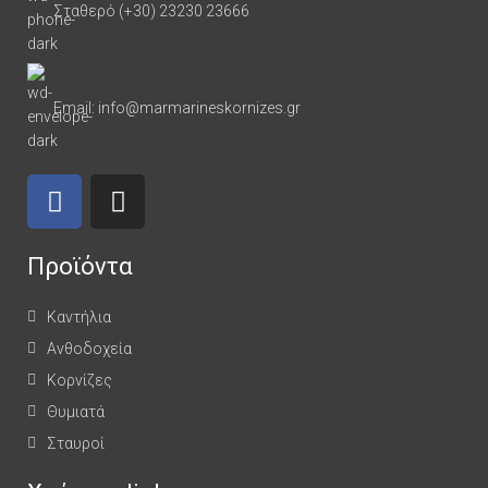
Σταθερό (+30) 23230 23666
Email: info@marmarineskornizes.gr
Προϊόντα
Καντήλια
Ανθοδοχεία
Κορνίζες
Θυμιατά
Σταυροί