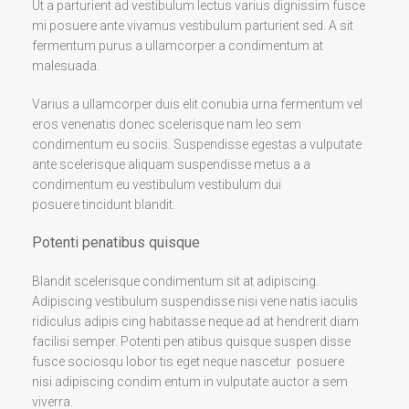
Ut a parturient ad vestibulum lectus varius dignissim fusce
mi posuere ante vivamus vestibulum parturient sed. A sit
fermentum purus a ullamcorper a condimentum at
malesuada.
Varius a ullamcorper duis elit conubia urna fermentum vel
eros venenatis donec scelerisque nam leo sem
condimentum eu sociis. Suspendisse egestas a vulputate
ante scelerisque aliquam suspendisse metus a a
condimentum eu vestibulum vestibulum dui
posuere tincidunt blandit.
Potenti penatibus quisque
Blandit scelerisque condimentum sit at adipiscing.
Adipiscing vestibulum suspendisse nisi vene natis iaculis
ridiculus adipis cing habitasse neque ad at hendrerit diam
facilisi semper. Potenti pen atibus quisque suspen disse
fusce sociosqu lobor tis eget neque nascetur posuere
nisi adipiscing condim entum in vulputate auctor a sem
viverra.