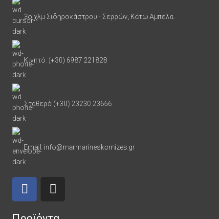
3ο χλμ Σιδηροκάστρου - Σερρών, Κάτω Αμπέλα.
Κινητό: (+30) 6987 221828
Σταθερό (+30) 23230 23666
Email: info@marmarineskornizes.gr
Προϊόντα