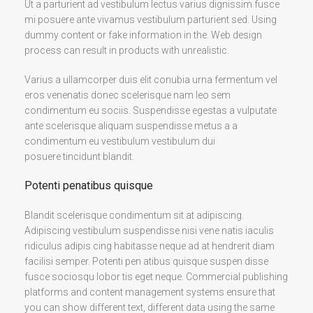
Ut a parturient ad vestibulum lectus varius dignissim fusce
mi posuere ante vivamus vestibulum parturient sed. Using
dummy content or fake information in the. Web design
process can result in products with unrealistic.
Varius a ullamcorper duis elit conubia urna fermentum vel
eros venenatis donec scelerisque nam leo sem
condimentum eu sociis. Suspendisse egestas a vulputate
ante scelerisque aliquam suspendisse metus a a
condimentum eu vestibulum vestibulum dui
posuere tincidunt blandit.
Potenti penatibus quisque
Blandit scelerisque condimentum sit at adipiscing.
Adipiscing vestibulum suspendisse nisi vene natis iaculis
ridiculus adipis cing habitasse neque ad at hendrerit diam
facilisi semper. Potenti pen atibus quisque suspen disse
fusce sociosqu lobor tis eget neque. Commercial publishing
platforms and content management systems ensure that
you can show different text, different data using the same