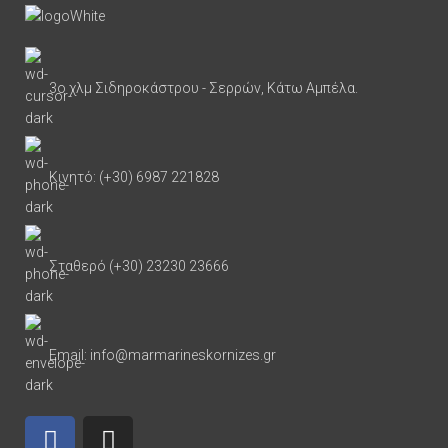
3ο χλμ Σιδηροκάστρου - Σερρών, Κάτω Αμπέλα.
Κινητό: (+30) 6987 221828
Σταθερό (+30) 23230 23666
Email: info@marmarineskornizes.gr