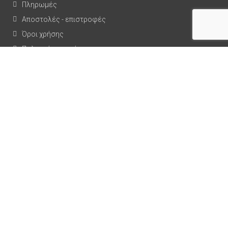
Πληρωμές
Αποστολές - επιστροφές
Όροι χρήσης
Πολιτική απορρήτου
Ασφάλεια συναλλαγών
Τοποθεσία
Μαρμάρινες κορνίζες
2026 Developed by
WebNow
. Premium e-commerce