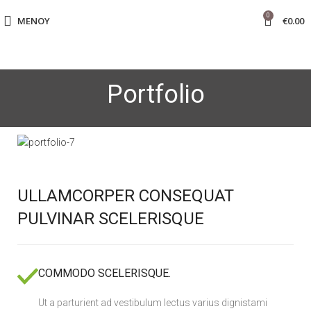
0
ΜΕΝΟΎ
€
0.00
Portfolio
ULLAMCORPER CONSEQUAT
PULVINAR SCELERISQUE
COMMODO SCELERISQUE.
Ut a parturient ad vestibulum lectus varius dignistami