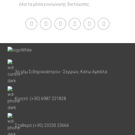
όλα τα μέσα κοινωνικής δικτύωσης.
3ο χλμ Σιδηροκάστρου - Σερρών, Κάτω Αμπέλα.
Κινητό: (+30) 6987 221828
Σταθερό (+30) 23230 23666